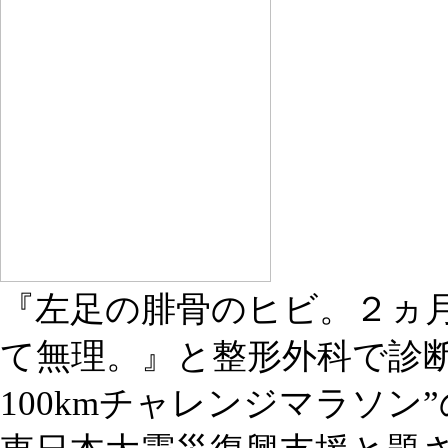
『左足の腓骨のヒビ。２ヵ
て無理。』と整形外科で診
100kmチャレンジマラソン