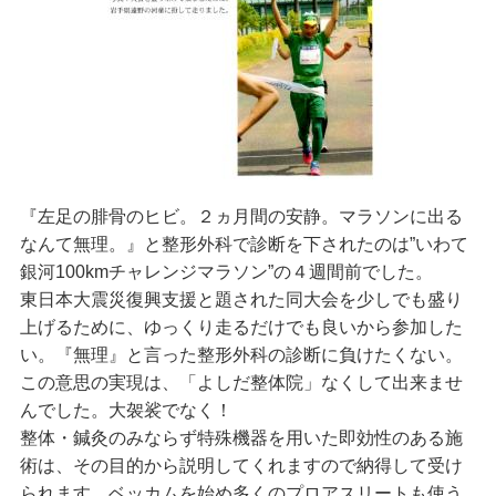
『左足の腓骨のヒビ。２ヵ月間の安静。マラソンに出る
なんて無理。』と整形外科で診断を下されたのは”いわて
銀河100kmチャレンジマラソン”の４週間前でした。
東日本大震災復興支援と題された同大会を少しでも盛り
上げるために、ゆっくり走るだけでも良いから参加した
い。『無理』と言った整形外科の診断に負けたくない。
この意思の実現は、「よしだ整体院」なくして出来ませ
んでした。大袈裟でなく！
整体・鍼灸のみならず特殊機器を用いた即効性のある施
術は、その目的から説明してくれますので納得して受け
られます。ベッカムを始め多くのプロアスリートも使う