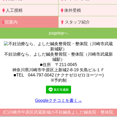
人工授精
体外受精
院案内
スタッフ紹介
pagetopへ
不妊治療なら、よしだ鍼灸整骨院・整体院（川崎市武蔵新
城駅）
■住所 〒211-0045
神奈川県川崎市中原区上新城2-8-19 矢島ビル１Ｆ
■TEL 044-797-0042 (ナクナゼロゼロヨーツー)
※予約制
Googleクチコミを書く→
(C)川崎市中原区武蔵新城の不妊鍼灸よしだ鍼灸院・整体院.