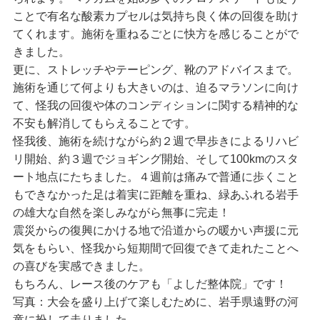
ことで有名な酸素カプセルは気持ち良く体の回復を助け
てくれます。施術を重ねるごとに快方を感じることがで
きました。
更に、ストレッチやテーピング、靴のアドバイスまで。
施術を通じて何よりも大きいのは、迫るマラソンに向け
て、怪我の回復や体のコンディションに関する精神的な
不安も解消してもらえることです。
怪我後、施術を続けながら約２週で早歩きによるリハビ
リ開始、約３週でジョギング開始、そして100kmのスタ
ート地点にたちました。４週前は痛みで普通に歩くこと
もできなかった足は着実に距離を重ね、緑あふれる岩手
の雄大な自然を楽しみながら無事に完走！
震災からの復興にかける地で沿道からの暖かい声援に元
気をもらい、怪我から短期間で回復できて走れたことへ
の喜びを実感できました。
もちろん、レース後のケアも「よしだ整体院」です！
写真：大会を盛り上げて楽しむために、岩手県遠野の河
童に扮して走りました。